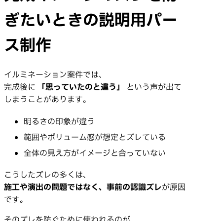
ならないために
ぎたいときの説明用パー
昼
写真
夜
完成イメージ
の
から、
の
を
ス制作
ズレなく共有できる形
に
イルミネーション説明用パース
配置・範囲・光量のイメージを感覚や言葉に頼らず関係者全員
イルミネーション案件では、
で同じ完成イメージに揃えるための
完成後に
「思っていたのと違う」
という声が出て
イルミネーション説明用パース
しまうことがあります。
明るさの印象が違う
範囲やボリューム感が想定とズレている
全体の見え方がイメージと合っていない
こうしたズレの多くは、
施工や演出の問題ではなく、事前の認識ズレ
が原因
です。
そのズレを防ぐために使われるのが、