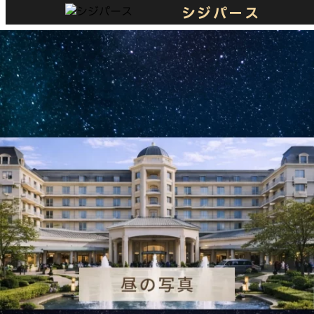
シジパース
内
容
を
ス
キ
ッ
プ